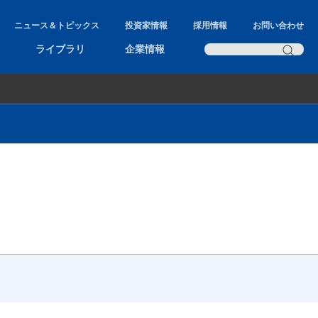
ニュース＆トピックス
投資家情報
採用情報
お問い合わせ
ライブラリ
企業情報
AXEL
AromaOffice
NAGINATA
MS Commander
Hunter Report Designer
MS Powered
LC/GC Powered
PCB Analyst
Fatty acid Analyst
直ぐに使えるウォークアップソフト