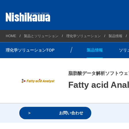
プラントソリューション
西川計測とは
製品情報
HOME
製品とソリューション
理化学ソリューション
製品情報
理化学ソリューション
会社概要
ソリュー
理化学ソリューションTOP
製品情報
ソリ
計測ソリューション
企業理念
技術情報
自動車・新エネルギーソリューション
連絡先とアクセスマップ
サポート
脂肪酸データ解析ソフトウェ
光/Wireless通信ソリューション
沿革
ウェビナ
Fatty acid Ana
コンプライアンス方針
環境方針
健康経営
お問い合わせ