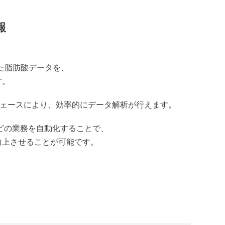
ラボ丸ごとExcelで集計
報
測定された脂肪酸データを、
す。
インターフェースにより、効率的にデータ解析が行えます。
” などの業務を自動化することで、
サービス
向上させることが可能です。