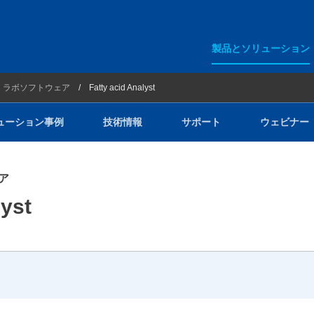
製品とソリューション
アジレント・テクノロジー
ラボソフトウェア
Fatty acid Analyst
ション事例
ラボインフォマティクス
ューション事例
技術情報
サポート
ウェビナー
ラボソフトウェア
GERSTEL
ア
ー
Entech Instruments
lyst
PAC
YOUNGIN Chromass
Redion IMR-MS
クリーンルームイオンモニター
荷電化粒子検出器（CAD）