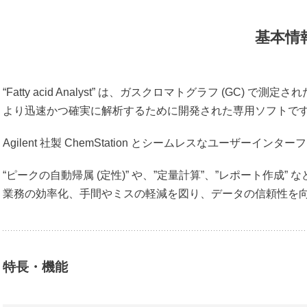
proRheo
エアーテック
基本情
GT SCIEN
大塚電子
“Fatty acid Analyst” は、ガスクロマトグラフ (GC) で
貝瀬技研
より迅速かつ確実に解析するために開発された専用ソフトで
NISSHA エフアイエス
Agilent 社製 ChemStation とシームレスなユーザー
三進金属工業
オルガノ
“ピークの自動帰属 (定性)” や、”定量計算”、”レポート作成
横河電機・横河ソリューション
業務の効率化、手間やミスの軽減を図り、データの信頼性を
特長・機能