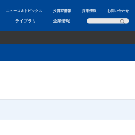
ニュース＆トピックス
投資家情報
採用情報
お問い合わせ
ライブラリ
企業情報
クロマトグラフィーとは？
ガスクロマトグラフ入門
液体クロマトグラフ入門
質量分析入門
キャピラリーカラムのコンディショニング
方法
GCにおけるガスの影響とガストラップ
分析機器で利用する純水について