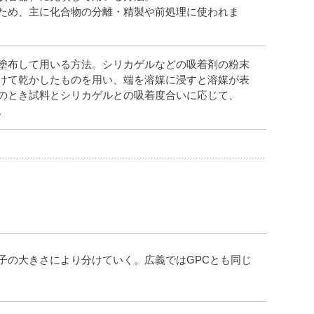
ため、主に化合物の分離・精製や前処理に使われま
塗布して用いる方法。シリカゲルなどの吸着剤の粉末
けて乾かしたものを用い、端を溶媒に浸すと溶媒が表
のとき試料とシリカゲルとの吸着度合いに応じて、
。
子の大きさにより分けていく。広義ではGPCとも同じ