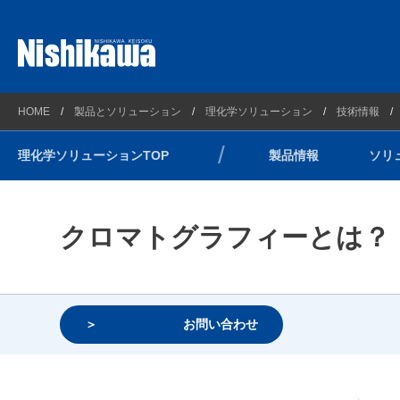
プラントソリューション
西川計測とは
製品情報
HOME
製品とソリューション
理化学ソリューション
技術情報
理化学ソリューション
会社概要
ソリュー
理化学ソリューションTOP
製品情報
ソリ
計測ソリューション
企業理念
技術情報
自動車・新エネルギーソリューション
連絡先とアクセスマップ
サポート
光/Wireless通信ソリューション
沿革
ウェビナ
クロマトグラフィーとは？
コンプライアンス方針
環境方針
健康経営
お問い合わせ