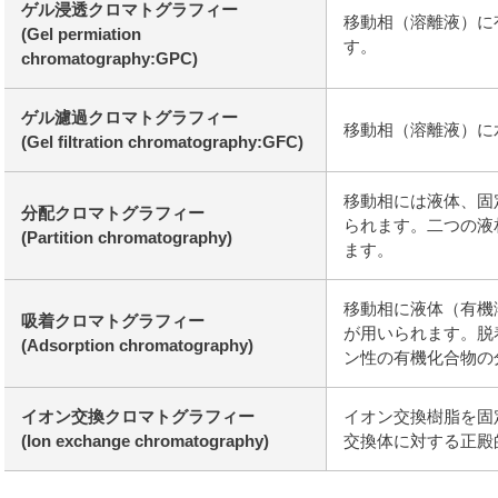
ゲル浸透クロマトグラフィー
移動相（溶離液）に
(Gel permiation
す。
chromatography:GPC)
ゲル濾過クロマトグラフィー
移動相（溶離液）に
(Gel filtration chromatography:GFC)
移動相には液体、固
分配クロマトグラフィー
られます。二つの液
(Partition chromatography)
ます。
移動相に液体（有機
吸着クロマトグラフィー
が用いられます。脱
(Adsorption chromatography)
ン性の有機化合物の
イオン交換クロマトグラフィー
イオン交換樹脂を固
(Ion exchange chromatography)
交換体に対する正殿