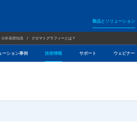
製品とソリューション
分析基礎知識
分析基礎知識
クロマトグラフィーとは？
ション事例
ューション事例
技術情報
サポート
ウェビナー
ー