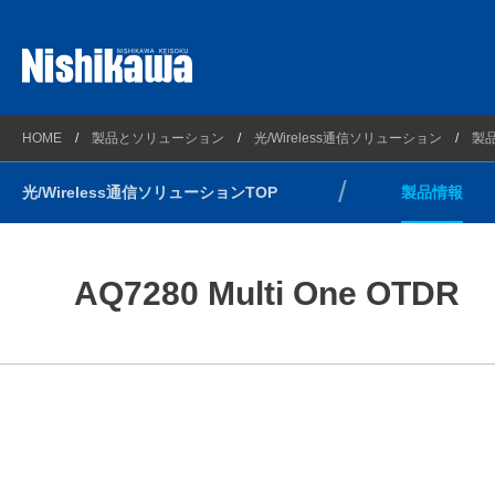
プラントソリューション
西川計測とは
製品情報
HOME
製品とソリューション
光/Wireless通信ソリューション
製
理化学ソリューション
会社概要
ソリュー
光/Wireless通信ソリューションTOP
製品情報
計測ソリューション
企業理念
受託開発
自動車・新エネルギーソリューション
連絡先とアクセスマップ
光/Wireless通信ソリューション
沿革
AQ7280 Multi One OTDR
コンプライアンス方針
環境方針
健康経営