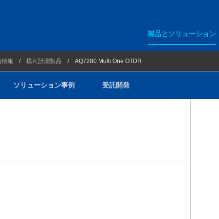
製品とソリューション
5G・ローカル5G測定器・ルー
品情報
横河計測製品
AQ7280 Multi One OTDR
ション事例
その他無線ソリューション
ソリューション事例
受託開発
100G/400G/800G テストソ
光通信用測定器
FTTH/PON用測定器
ネットワーク関連製品
メタルケーブル用測定器
横河計測製品