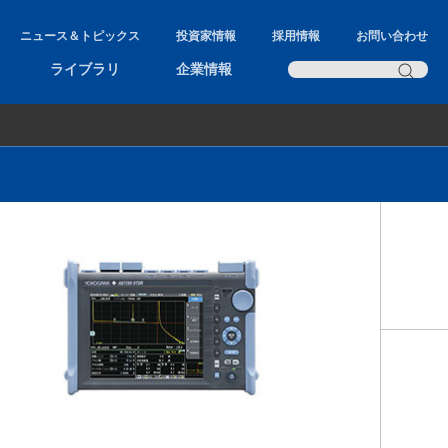
ニュース＆トピックス
投資家情報
採用情報
お問い合わせ
ライブラリ
企業情報
タ、端末
AQ7280 Multi One OTDR
AQ1210 多機能ハンドヘルドOTDR
リューション
AQ1300/1301 10GE/1GEテスタ
AQ6370E 光スペクトラムアナライザ
AQ6380 光スペクトラムアナライザ
AQ2200 マルチアプリケーションテスト
システム
AQ7277 光ファイバ監視システム用高性
能OTDRモジュール