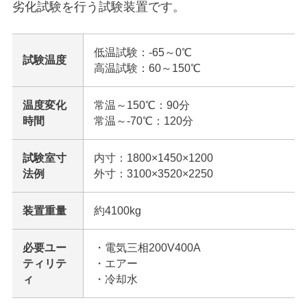
劣化試験を行う試験装置です。
低温試験：-65～0℃
試験温度
高温試験：60～150℃
温度変化
常温～150℃：90分
時間
常温～-70℃：120分
試験室寸
内寸：1800×1450×1200
法例
外寸：3100×3520×2250
装置重量
約4100kg
必要ユー
・電気三相200V400A
ティリテ
・エアー
ィ
・冷却水