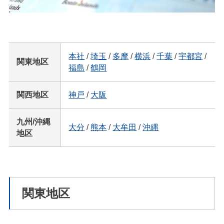
本社
/
埼玉
/
多摩
/
横浜
/
千葉
/
宇都宮
/
関東地区
福島
/
鶴岡
関西地区
神戸
/
大阪
九州/沖縄
大分
/
熊本
/
大牟田
/
沖縄
地区
関東地区