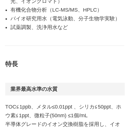
光、イオンクロマト）
有機化合物分析（LC-MS/MS、HPLC）
バイオ研究用水（電気泳動、分子生物学実験）
試薬調製、洗浄用水など
特長
業界最高水準の水質
TOC≦1ppb、メタル≤0.01ppt 、シリカ≦50ppt、ホ
ウ素≦1ppt、微粒子(50nm) ≤1個/mL
半導体グレードのイオン交換樹脂を採用し、イオ