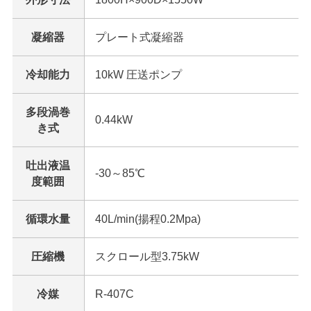
凝縮器
プレート式凝縮器
冷却能力
10kW 圧送ポンプ
多段渦巻
0.44kW
き式
吐出液温
-30～85℃
度範囲
循環水量
40L/min(揚程0.2Mpa)
圧縮機
スクロール型3.75kW
冷媒
R-407C