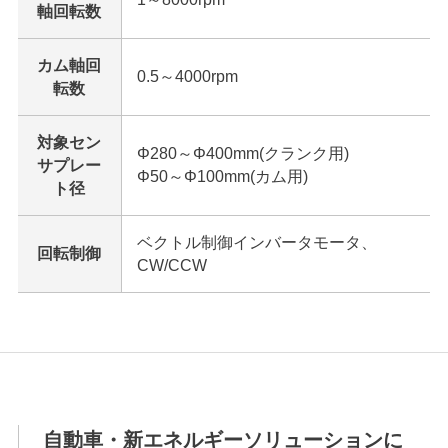
軸回転数
カム軸回
0.5～4000rpm
転数
対象セン
Φ280～Φ400mm(クランク用)
サプレー
Φ50～Φ100mm(カム用)
ト径
ベクトル制御インバータモータ、
回転制御
CW/CCW
自動車・新エネルギーソリューションに