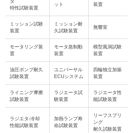
ダ
ット
装置
特性試験装置
ミッション試験
ミッション耐
無響室
装置
久試験装置
モータリング装
モータ急制動
模型風洞試験
置
装置
装置
油圧ポンプ耐久
ユニバーサル
四輪独立加振
試験装置
ECUシステム
装置
ライニング摩擦
ラジエータ試
ラジエータ性
試験装置
験装置
能試験装置
リーフスプリ
ラジエタ-冷却
加熱ランプ寿
ング
性能試験装置
命試験装置
耐久試験装置