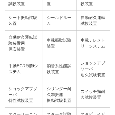
試験装置
置
験装置
シート振動試験
シールドルー
自動耐久運転
装置
ム
試験装置
自動耐久運転試
車載振動試験
車載テレメト
験装置用
装置
リーシステム
保安装置
ショックアブ
手動EGR制御シ
消音系性能試
ソーバ
ステム
験装置
耐久試験装置
ショックアブソ
シリンダー耐
スイッチ類耐
ーバ
久加振器
久試験装置
特性試験装置
振動試験装置
スクーリーニン
スタータ試験
スタビライザ