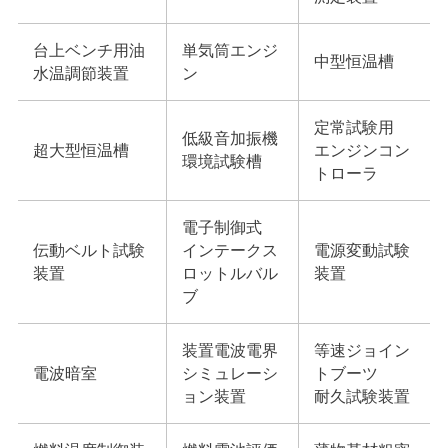
台上ベンチ用油
単気筒エンジ
中型恒温槽
水温調節装置
ン
定常試験用
低級音加振機
超大型恒温槽
エンジンコン
環境試験槽
トローラ
電子制御式
伝動ベルト試験
インテークス
電源変動試験
装置
ロットルバル
装置
ブ
装置電波電界
等速ジョイン
電波暗室
シミュレーシ
トブーツ
ョン装置
耐久試験装置