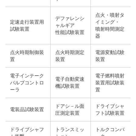
点火・噴射タ
デファレンシ
定速走行装置用
イミング・
ャルギア
試験装置
噴射時間測定
性能試験装置
器
点火時期制御装
点火時期測定
電源変動試験
置
装置
装置
電子インテーク
電子燃料噴射
電子自動変速
バルブコントロ
装置用試験装
機試験装置
ーラ
置
ドアシ－ル面
ドライブシャ
電装品試験装置
圧測定装置
フト試験装置
ドライブシャフ
トランスミッ
トルクコンバ