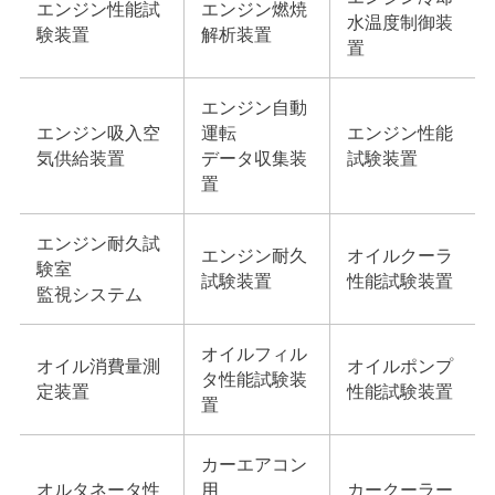
エンジン性能試
エンジン燃焼
水温度制御装
験装置
解析装置
置
エンジン自動
エンジン吸入空
運転
エンジン性能
気供給装置
データ収集装
試験装置
置
エンジン耐久試
エンジン耐久
オイルクーラ
験室
試験装置
性能試験装置
監視システム
オイルフィル
オイル消費量測
オイルポンプ
タ性能試験装
定装置
性能試験装置
置
カーエアコン
オルタネータ性
用
カークーラー