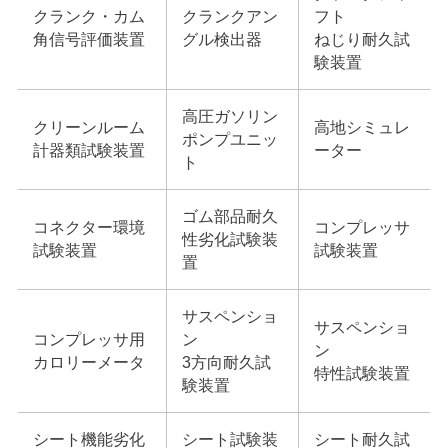
クランク・カム
クランクアン
フト
角信号評価装置
グル検出器
ねじり耐久試
験装置
高圧ガソリン
クリーンルーム
高地シミュレ
ポンプユニッ
計器類試験装置
ーター
ト
ゴム部品耐久
コネクター環境
コンプレッサ
性劣化試験装
試験装置
試験装置
置
サスペンショ
サスペンショ
コンプレッサ用
ン
ン
カロリーメータ
3方向耐久試
特性試験装置
験装置
シート機能劣化
シート試験装
シート耐久試