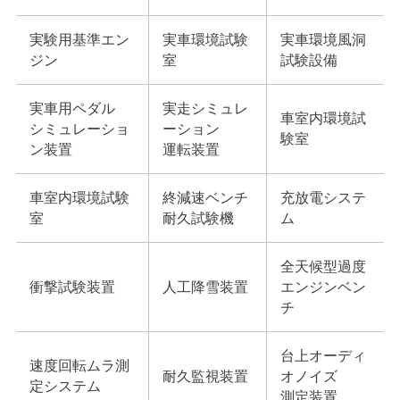
実験用基準エン
実車環境試験
実車環境風洞
ジン
室
試験設備
実車用ペダル
実走シミュレ
車室内環境試
シミュレーショ
ーション
験室
ン装置
運転装置
車室内環境試験
終減速ベンチ
充放電システ
室
耐久試験機
ム
全天候型過度
衝撃試験装置
人工降雪装置
エンジンベン
チ
台上オーディ
速度回転ムラ測
耐久監視装置
オノイズ
定システム
測定装置