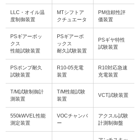
LLC・オイル温
MTシフトア
PM信頼性評
度制御装置
クチュエータ
価装置
PSギアーボッ
PSギアーボ
PSギヤ特性
クス
ックス
試験装置
性能試験装置
耐久試験装置
PSポンプ耐久
R10-05充電
R10対応急速
試験装置
装置
充電装置
T/M試験制御計
T/M性能試験
VCT試験装置
測装置
装置
550kWVEL性能
VOCチャンバ
アクスル試験
測定装置
ー
計測制御盤
アンチスキッ