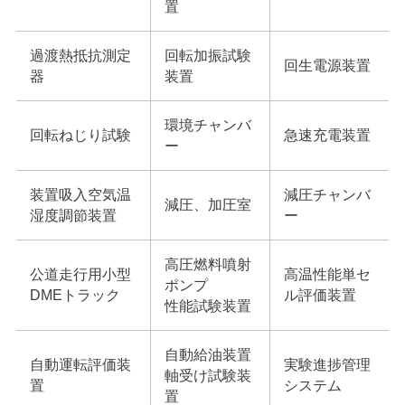
置
過渡熱抵抗測定
回転加振試験
回生電源装置
器
装置
環境チャンバ
回転ねじり試験
急速充電装置
ー
装置吸入空気温
減圧チャンバ
減圧、加圧室
湿度調節装置
ー
高圧燃料噴射
公道走行用小型
高温性能単セ
ポンプ
DMEトラック
ル評価装置
性能試験装置
自動給油装置
自動運転評価装
実験進捗管理
軸受け試験装
置
システム
置