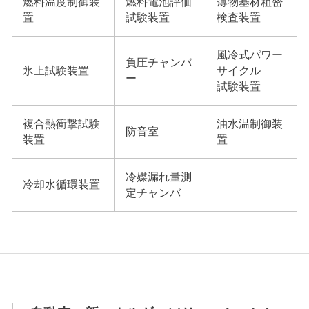
燃料温度制御装
燃料電池評価
薄物基材粗密
置
試験装置
検査装置
風冷式パワー
負圧チャンバ
氷上試験装置
サイクル
ー
試験装置
複合熱衝撃試験
油水温制御装
防音室
装置
置
冷媒漏れ量測
冷却水循環装置
定チャンバ