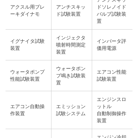
アクスル用ブレ
アンチスキッ
ドソレノイド
ーキダイナモ
ド試験装置
バルブ試験装
置
インジェクタ
イグナイタ試験
インバータ評
噴射時間測定
装置
価用電源
装置
ウォータポン
ウォータポンプ
エアコン性能
プ鳴き試験装
性能試験装置
試験装置
置
エンジンスロ
エアコン自動操
エミッション
ットル
作装置
試験システム
自動制御操作
装置
エンジン冷却