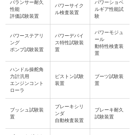
バランサー耐久
パワーショベ
パワーサイク
性能
ルギア性能試
ル検査装置
評価試験装置
験
パワーモジュ
パワーステアリ
パワーデバイ
ール
ング
ス特性試験装
動特性検査装
ポンプ試験装置
置
置
ハンドル操舵角
力計汎用
ピストン試験
ブーツ試験装
エンジンコント
装置
置
ローラ
ブレーキシリ
ブッシュ試験装
ブレーキ耐久
ンダ
置
試験装置
自動検査装置