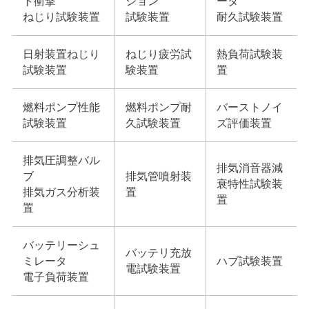
ト衝撃
ション
ータ
ねじり試験装置
試験装置
耐久試験装置
日射装置ねじり
ねじり疲労試
熱負荷試験装
試験装置
験装置
置
燃料ポンプ性能
燃料ポンプ耐
バーストノイ
試験装置
久試験装置
ズ評価装置
排気圧調整バル
排気消音器減
ブ
排気管噴射装
衰特性試験装
排気ガス分析装
置
置
置
バッテリーシュ
バッテリ充放
ミレータ
ハブ試験装置
電試験装置
電子負荷装置