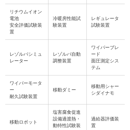
リチウムイオン
電池
冷暖房性能試
レギュレータ
安全評価試験装
験装置
試験装置
置
ワイパーブレ
レゾルバシミュ
レゾルバ自動
ード
レーター
調整装置
面圧測定シス
テム
ワイパーモータ
移動用シャー
ー
移動ダミー
シダイナモ
耐久試験装置
塩害腐食促進
設備過渡熱・
過給器評価装
移動ロボット
動特性試験装
置