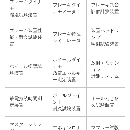
ブレーキダイナ
ブレーキダイ
ブレーキ異音
モ
ナモメータ
評価計測装置
環境試験装置
ブレーキ装置性
装置ヘッドラ
ブレーキ特性
能・耐久試験装
ンプ
シミュレータ
置
照射試験装置
ホイールダイ
放射エミッシ
ホイール衝撃試
ナモ
ョン
験装置
放電エネルギ
計測システム
ー測定装置
ボールジョイ
放電持続時間測
ボールねじ耐
ント
定装置
久試験装置
耐久試験装置
マスターシリン
マネキンロボ
マフラー試験