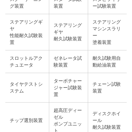
グ装置
装置
ー試験装置
ステアリングギ
ステアリング
ステアリング
ヤ
マシンスラリ
ギヤ
性能耐久試験装
ー
耐久試験装置
置
塗着装置
スロットルアク
ゼネレータ試
耐久試験用自
チュエータ
験装置
動給油装置
ターボチャー
タイヤテストシ
チェーン試験
ジャー試験装
ステム
装置
置
超高圧ディー
ディスクホイ
ゼル
チップ選別装置
ール
ポンプユニッ
耐久試験装置
ト