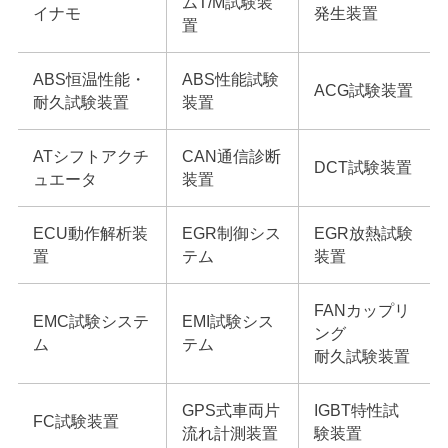
ムT/M試験装
イナモ
発生装置
置
ABS恒温性能・
ABS性能試験
ACG試験装置
耐久試験装置
装置
ATシフトアクチ
CAN通信診断
DCT試験装置
ュエータ
装置
ECU動作解析装
EGR制御シス
EGR放熱試験
置
テム
装置
FANカップリ
EMC試験システ
EMI試験シス
ング
ム
テム
耐久試験装置
GPS式車両片
IGBT特性試
FC試験装置
流れ計測装置
験装置