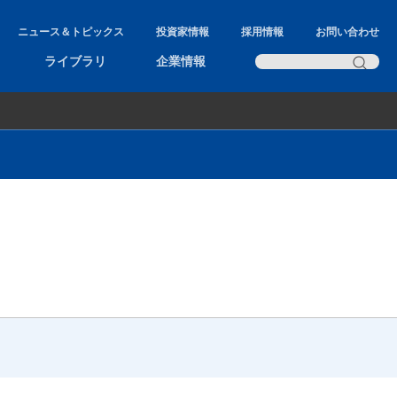
ニュース＆トピックス
投資家情報
採用情報
お問い合わせ
ライブラリ
企業情報
AXEL
AromaOffice
NAGINATA
MS Commander
Hunter Report Designer
MS Powered
LC/GC Powered
PCB Analyst
Fatty acid Analyst
直ぐに使えるウォークアップソフト