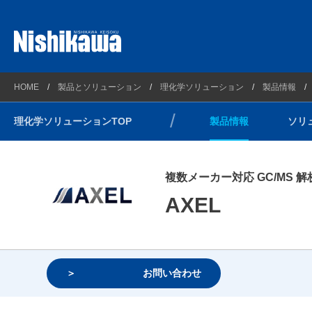
プラントソリューション
西川計測とは
製品情報
HOME
製品とソリューション
理化学ソリューション
製品情報
理化学ソリューション
会社概要
ソリュー
理化学ソリューションTOP
製品情報
ソリ
計測ソリューション
企業理念
技術情報
自動車・新エネルギーソリューション
連絡先とアクセスマップ
サポート
複数メーカー対応 GC/MS 
光/Wireless通信ソリューション
沿革
ウェビナ
AXEL
コンプライアンス方針
環境方針
健康経営
お問い合わせ