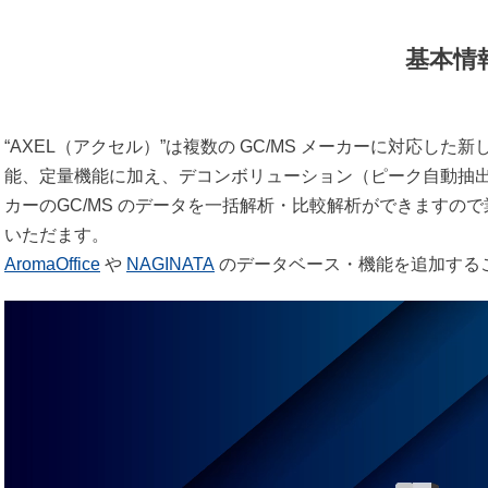
proRheo
エアーテック
基本情
GT SCIEN
大塚電子
“AXEL（アクセル）”は複数の GC/MS メーカーに対応し
貝瀬技研
能、定量機能に加え、デコンボリューション（ピーク自動抽
NISSHA エフアイエス
カーのGC/MS のデータを一括解析・比較解析ができますの
三進金属工業
いただます。
AromaOffice
や
NAGINATA
のデータベース・機能を追加する
オルガノ
横河電機・横河ソリューション