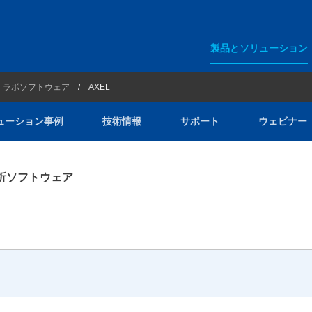
製品とソリューション
アジレント・テクノロジー
ラボソフトウェア
AXEL
ション事例
ラボインフォマティクス
ューション事例
技術情報
サポート
ウェビナー
ラボソフトウェア
GERSTEL
解析ソフトウェア
ー
Entech Instruments
PAC
YOUNGIN Chromass
Redion IMR-MS
クリーンルームイオンモニター
荷電化粒子検出器（CAD）