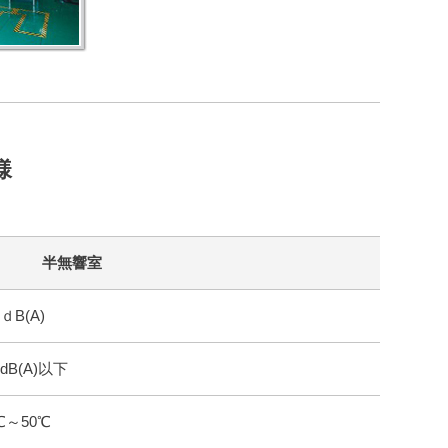
様
半無響室
0ｄB(A)
0dB(A)以下
℃～50℃