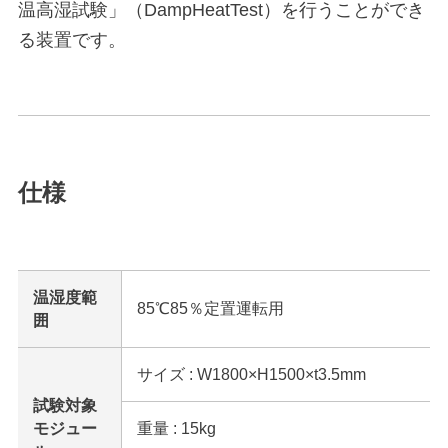
温高湿試験」（DampHeatTest）を行うことができ
る装置です。
仕様
温湿度範
85℃85％定置運転用
囲
サイズ : W1800×H1500×t3.5mm
試験対象
モジュー
重量 : 15kg