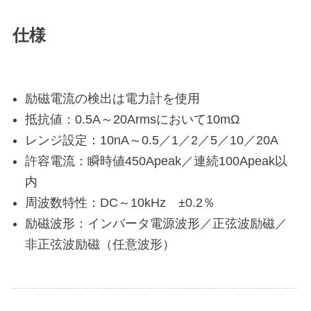
仕様
励磁電流の検出は電力計を使用
抵抗値：0.5A～20Armsにおいて10mΩ
レンジ設定：10nA～0.5／1／2／5／10／20A
許容電流：瞬時値450Apeak／連続100Apeak以
内
周波数特性：DC～10kHz ±0.2％
励磁波形：インバータ電源波形／正弦波励磁／
非正弦波励磁（任意波形）