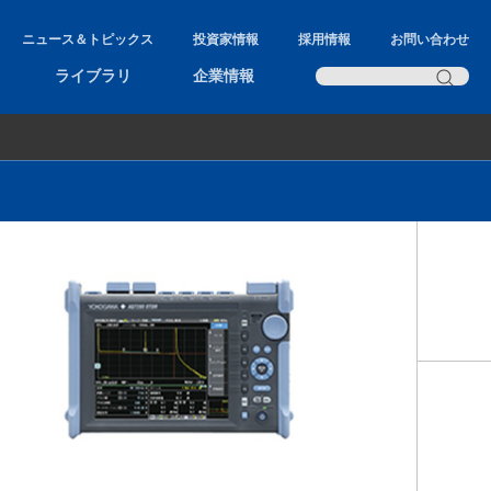
ニュース＆トピックス
投資家情報
採用情報
お問い合わせ
ライブラリ
企業情報
タ、端末
AQ7280 Multi One OTDR
AQ1210 多機能ハンドヘルドOTDR
リューション
AQ1300/1301 10GE/1GEテスタ
AQ6370E 光スペクトラムアナライザ
AQ6380 光スペクトラムアナライザ
AQ2200 マルチアプリケーションテスト
システム
AQ7277 光ファイバ監視システム用高性
能OTDRモジュール