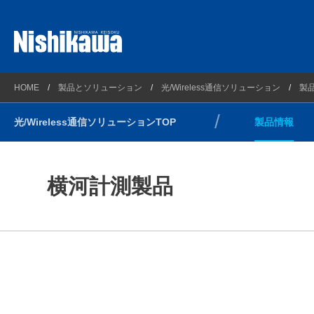
プラントソリューション
西川計測とは
製品情報
HOME
製品とソリューション
光/Wireless通信ソリューション
製
理化学ソリューション
会社概要
ソリュー
光/Wireless通信ソリューションTOP
製品情報
計測ソリューション
企業理念
受託開発
自動車・新エネルギーソリューション
連絡先とアクセスマップ
光/Wireless通信ソリューション
沿革
横河計測製品
コンプライアンス方針
環境方針
健康経営