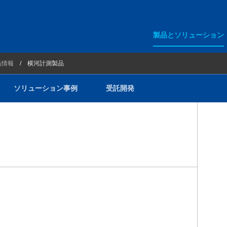
製品とソリューション
5G・ローカル5G測定器・ルー
品情報
横河計測製品
ション事例
その他無線ソリューション
ソリューション事例
受託開発
100G/400G/800G テストソ
光通信用測定器
FTTH/PON用測定器
ネットワーク関連製品
メタルケーブル用測定器
横河計測製品