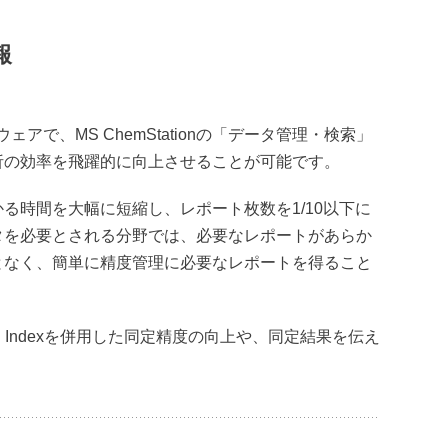
ラボ丸ごとExcelで集計
報
ソフトウェアで、MS ChemStationの「データ管理・検索」
析の効率を飛躍的に向上させることが可能です。
る時間を大幅に短縮し、レポート枚数を1/10以下に
タを必要とされる分野では、必要なレポートがあらか
となく、簡単に精度管理に必要なレポートを得ること
サービス
n Indexを併用した同定精度の向上や、同定結果を伝え