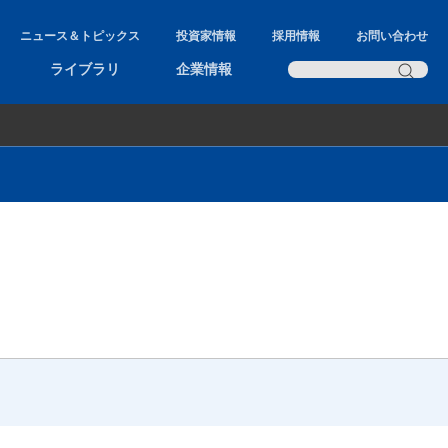
ニュース＆トピックス
投資家情報
採用情報
お問い合わせ
ライブラリ
企業情報
AXEL
AromaOffice
NAGINATA
MS Commander
Hunter Report Designer
MS Powered
LC/GC Powered
PCB Analyst
Fatty acid Analyst
直ぐに使えるウォークアップソフト