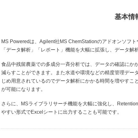
proRheo
エアーテック
基本情
GT SCIEN
大塚電子
MS Poweredは、Agilent社MS ChemStationのアドオン
貝瀬技研
「データ解析」「レポート」機能を大幅に拡張し、データ解
NISSHA エフアイエス
食品中残留農薬での多成分一斉分析では、データの確認にかか
三進金属工業
減らすことができます。また水道や環境などの精度管理デー
オルガノ
じめ用意されているのでデータ解析にかかる時間を増やすこ
横河電機・横河ソリューション
が可能になります。
さらに、MSライブラリサーチ機能を大幅に強化し、Retentio
やすい形式でExcelシートに出力することも可能です。