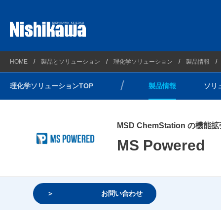
プラントソリューション
西川計測とは
製品情報
HOME
製品とソリューション
理化学ソリューション
製品情報
理化学ソリューション
会社概要
ソリュー
理化学ソリューションTOP
製品情報
ソリ
計測ソリューション
企業理念
技術情報
自動車・新エネルギーソリューション
連絡先とアクセスマップ
サポート
MSD ChemStation の
光/Wireless通信ソリューション
沿革
ウェビナ
MS Powered
コンプライアンス方針
環境方針
健康経営
お問い合わせ