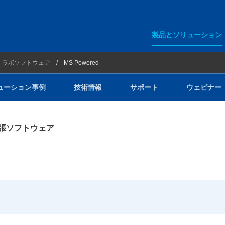
製品とソリューション
アジレント・テクノロジー
ラボソフトウェア
MS Powered
ション事例
ラボインフォマティクス
ューション事例
技術情報
サポート
ウェビナー
ラボソフトウェア
GERSTEL
機能拡張ソフトウェア
ー
Entech Instruments
PAC
YOUNGIN Chromass
Redion IMR-MS
クリーンルームイオンモニター
荷電化粒子検出器（CAD）