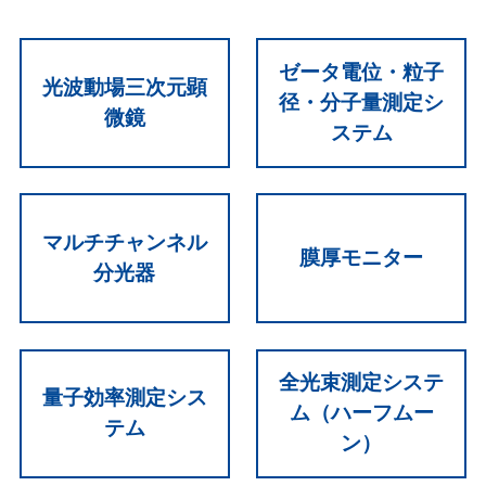
ゼータ電位・粒子
光波動場三次元顕
径・分子量測定シ
微鏡
ステム
マルチチャンネル
膜厚モニター
分光器
全光束測定システ
量子効率測定シス
ム（ハーフムー
テム
ン）