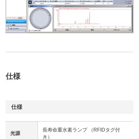
仕様
仕様
長寿命重水素ランプ （RFIDタグ付
光源
き）