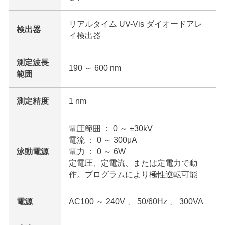
リアルタイム UV-Vis ダイオードアレ
検出器
イ検出器
測定波長
190 ～ 600 nm
範囲
測定精度
1 nm
電圧範囲 ： 0 ～ ±30kV
電流 ： 0 ～ 300μA
泳動電源
電力 ： 0 ～ 6W
定電圧、定電流、または定電力で動
作。プログラムにより極性逆転可能
電源
AC100 ～ 240V 、 50/60Hz 、 300VA