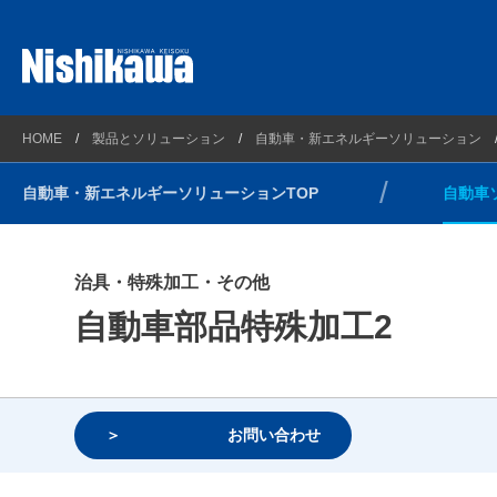
プラントソリューション
西川計測とは
自動車ソ
HOME
製品とソリューション
自動車・新エネルギーソリューション
理化学ソリューション
会社概要
新エネル
自動車・新エネルギーソリューションTOP
自動車
計測ソリューション
企業理念
自動車・新エネルギーソリューション
連絡先とアクセスマップ
治具・特殊加工・その他
光/Wireless通信ソリューション
沿革
自動車部品特殊加工2
コンプライアンス方針
環境方針
健康経営
お問い合わせ