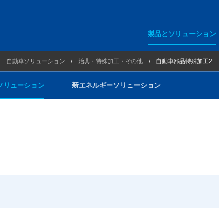
製品とソリューション
リューション
エンジン関連
自動車ソリューション
治具・特殊加工・その他
自動車部品特殊加工2
ギーソリューション
EV・HEV関連
ソリューション
新エネルギーソリューション
リチウムイオン電池関連
環境試験室関連
各種ベンチ・試験装置
治具・特殊加工・その他