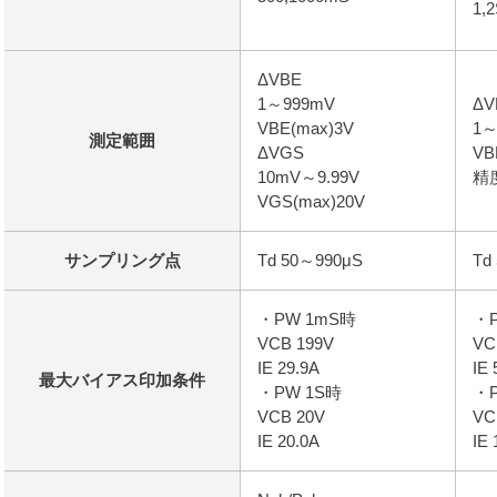
1,
ΔVBE
1～999mV
ΔV
VBE(max)3V
1～
測定範囲
ΔVGS
VB
10mV～9.99V
精度
VGS(max)20V
サンプリング点
Td 50～990μS
Td
・PW 1mS時
・P
VCB 199V
VC
IE 29.9A
IE
最大バイアス印加条件
・PW 1S時
・P
VCB 20V
VC
IE 20.0A
IE