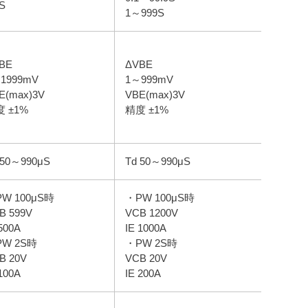
2S
1～999S
BE
ΔVBE
1999mV
1～999mV
E(max)3V
VBE(max)3V
 ±1%
精度 ±1%
 50～990μS
Td 50～990μS
W 100μS時
・PW 100μS時
B 599V
VCB 1200V
 500A
IE 1000A
W 2S時
・PW 2S時
B 20V
VCB 20V
 100A
IE 200A