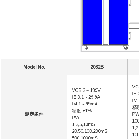
Model No.
2082B
VC
VCB 2～199V
IE
IE 0.1～29.9A
IM
IM 1～99mA
精度
精度 ±1%
測定条件
P
PW
10
1,2,5,10mS
1,2
20,50,100,200mS
10
500,1000mS