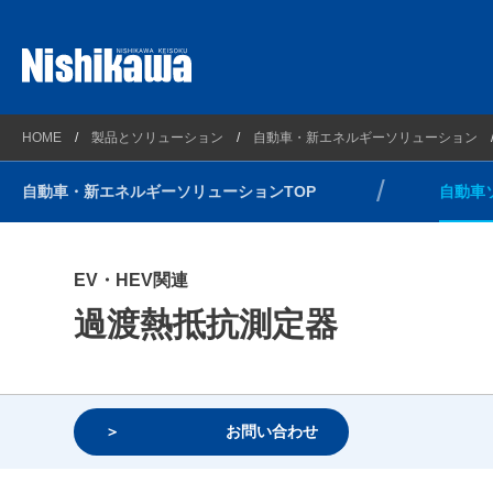
プラントソリューション
西川計測とは
自動車ソ
HOME
製品とソリューション
自動車・新エネルギーソリューション
理化学ソリューション
会社概要
新エネル
自動車・新エネルギーソリューションTOP
自動車
計測ソリューション
企業理念
自動車・新エネルギーソリューション
連絡先とアクセスマップ
EV・HEV関連
光/Wireless通信ソリューション
沿革
過渡熱抵抗測定器
コンプライアンス方針
環境方針
健康経営
お問い合わせ