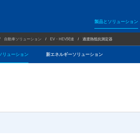
製品とソリューション
リューション
エンジン関連
自動車ソリューション
EV・HEV関連
過渡熱抵抗測定器
ギーソリューション
EV・HEV関連
ソリューション
新エネルギーソリューション
リチウムイオン電池関連
環境試験室関連
各種ベンチ・試験装置
治具・特殊加工・その他