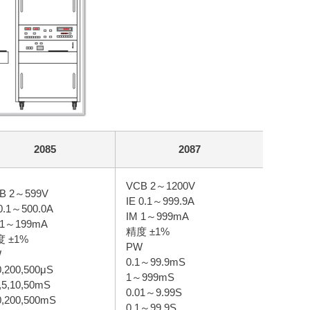
2085
2087
VCB 2～1200V
B 2～599V
IE 0.1～999.9A
 0.1～500.0A
IM 1～999mA
 1～199mA
精度 ±1%
 ±1%
PW
W
0.1～99.9mS
0,200,500μS
1～999mS
,5,10,50mS
0.01～9.99S
0,200,500mS
0.1～99.9S