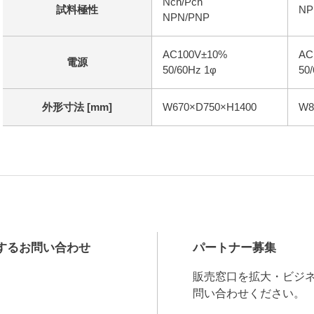
Nch/Pch
試料極性
NP
NPN/PNP
AC100V±10%
AC
電源
50/60Hz 1φ
50
外形寸法 [mm]
W670×D750×H1400
W8
するお問い合わせ
パートナー募集
販売窓口を拡大・ビジ
問い合わせください。