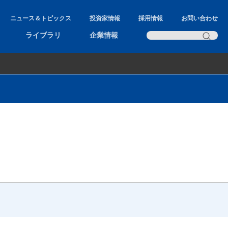
ニュース＆トピックス
投資家情報
採用情報
お問い合わせ
ライブラリ
企業情報
過渡熱抵抗測定器
風冷式パワーサイクル試験装置
静特性評価装置
動特性評価装置
パワーデバイス高温/高湿/不飽和加圧蒸気
印加試験装置
回生電源装置
インバータ検査装置
レゾルバ位相計測装置
インバータ励磁鉄損測定装置