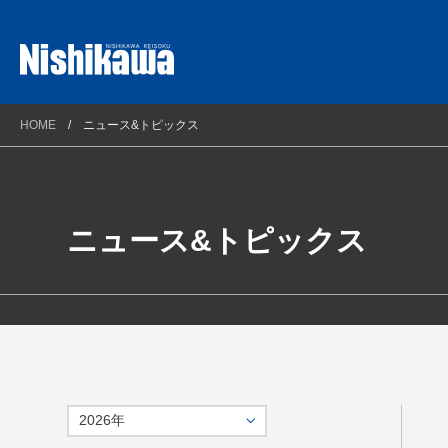
プラントソリューション
西川計測とは
HOME
ニュース&トピックス
理化学ソリューション
会社概要
計測ソリューション
企業理念
自動車・新エネルギーソリューション
連絡先とアクセスマップ
ニュース&トピックス
光/Wireless通信ソリューション
沿革
コンプライアンス方針
環境方針
健康経営