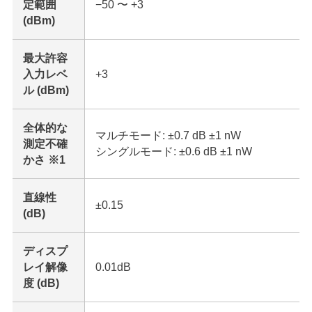
定範囲
−50 〜 +3
(dBm)
最大許容
入力レベ
+3
ル (dBm)
全体的な
マルチモード: ±0.7 dB ±1 nW
測定不確
シングルモード: ±0.6 dB ±1 nW
かさ ※1
直線性
±0.15
(dB)
ディスプ
レイ解像
0.01dB
度 (dB)