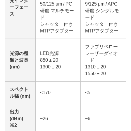
光インタ
50/125 μm / PC
9/125 μm / APC
ーフェー
研磨 マルチモー
研磨 シングルモ
ス
ド
ード
シャッター付き
シャッター付き
MTPアダプター
MTPアダプター
ファブリペロー
光源の種
LED光源
レーザーダイオ
類と波長
850 ± 20
ード
(nm)
1300 ± 20
1310 ± 20
1550 ± 20
スペクト
<170
<5
ル幅 (nm)
出力
(dBm)
−26
−6
※2