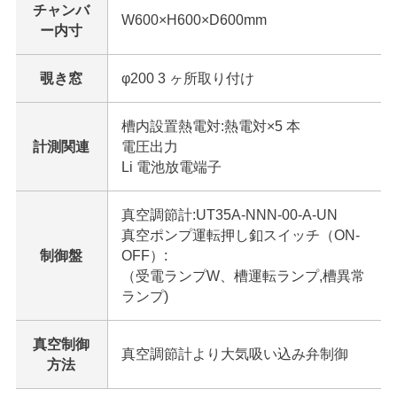
チャンバ
W600×H600×D600mm
ー内寸
覗き窓
φ200 3 ヶ所取り付け
槽内設置熱電対:熱電対×5 本
計測関連
電圧出力
Li 電池放電端子
真空調節計:UT35A-NNN-00-A-UN
真空ポンプ運転押し釦スイッチ（ON-
制御盤
OFF）:
（受電ランプW、槽運転ランプ,槽異常
ランプ)
真空制御
真空調節計より大気吸い込み弁制御
方法