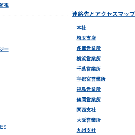
監視
連絡先とアクセスマップ
本社
埼玉支店
多摩営業所
ジー
横浜営業所
フ
千葉営業所
宇都宮営業所
福島営業所
フ
鶴岡営業所
関西支社
大阪営業所
AES
九州支社