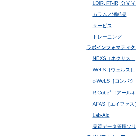
LDIR, FT-IR, 分
カラム／消耗品
サービス
トレーニング
ラボインフォマティク
NEXS［ネクサス］
WeLS［ウェルス］
c-WeLS［コンパ
+
R Cube
［アールキ
AFAS［エイファス
Lab-Aid
品質データ管理ソ