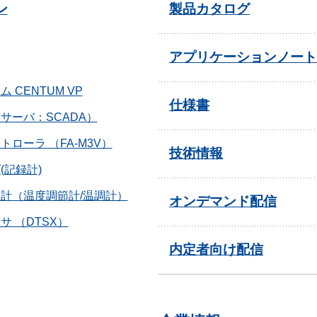
ン
製品カタログ
アプリケーションノート
CENTUM VP
仕様書
サーバ：SCADA）
ローラ （FA-M3V）
技術情報
(記録計)
計（温度調節計/温調計）
オンデマンド配信
 （DTSX）
内定者向け配信