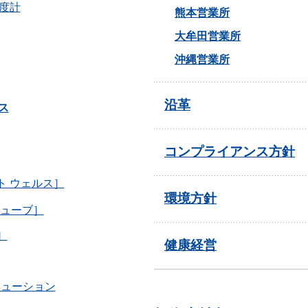
光光度計
熊本営業所
大牟田営業所
沖縄営業所
沿革
ス
コンプライアンス方針
クト ウェルス］
環境方針
ューブ］
］
健康経営
リューション