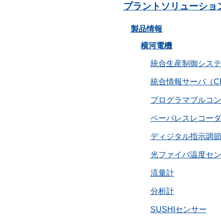
プラントソリューショ
製品情報
横河電機
統合生産制御システム 
統合情報サーバ（CI
プログラマブルコント
ペーパレスレコーダ
ディジタル指示調節
光ファイバ温度センサ
流量計
分析計
SUSHIセンサー