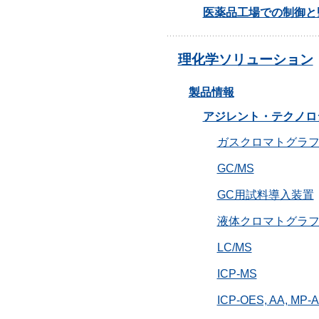
医薬品工場での制御と
理化学ソリューション
製品情報
アジレント・テクノロ
ガスクロマトグラ
GC/MS
GC用試料導入装置
液体クロマトグラ
LC/MS
ICP-MS
ICP-OES, AA, MP-