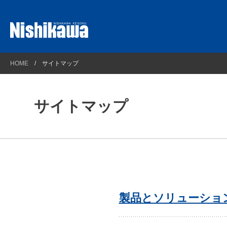
プラントソリューション
西川計測とは
HOME
サイトマップ
理化学ソリューション
会社概要
計測ソリューション
企業理念
サイトマップ
自動車・新エネルギーソリューション
連絡先とアクセスマップ
光/Wireless通信ソリューション
沿革
コンプライアンス方針
環境方針
健康経営
製品とソリューショ