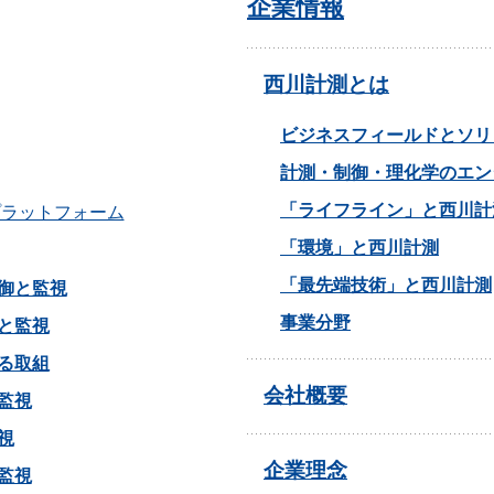
企業情報
西川計測とは
ビジネスフィールドとソリ
計測・制御・理化学のエン
「ライフライン」と西川計
プラットフォーム
「環境」と西川計測
「最先端技術」と西川計測
御と監視
事業分野
と監視
る取組
会社概要
監視
視
企業理念
監視