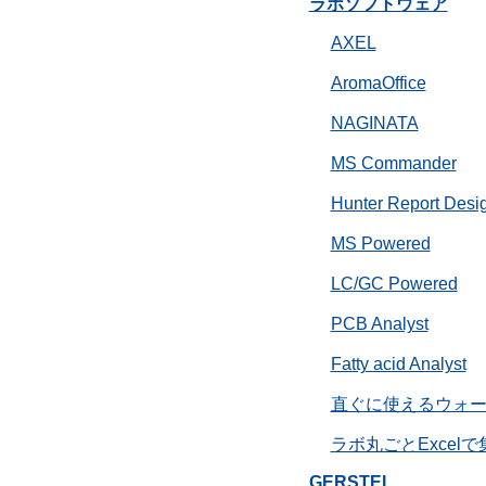
ラボソフトウェア
AXEL
AromaOffice
NAGINATA
MS Commander
Hunter Report Desi
MS Powered
LC/GC Powered
PCB Analyst
Fatty acid Analyst
直ぐに使えるウォ
ラボ丸ごとExcelで
GERSTEL