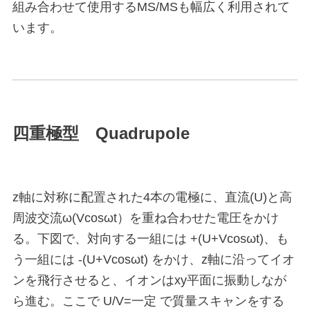
組み合わせて使用するMS/MSも幅広く利用されて
います。
四重極型 Quadrupole
z軸に対称に配置された4本の電極に、直流(U)と高
周波交流ω(Vcosωt）を重ね合わせた電圧をかけ
る。下図で、対向する一組には +(U+Vcosωt)、も
う一組には -(U+Vcosωt) をかけ、z軸に沿ってイオ
ンを飛行させると、イオンはxy平面に振動しなが
ら進む。ここで U/V=一定 で質量スキャンをする