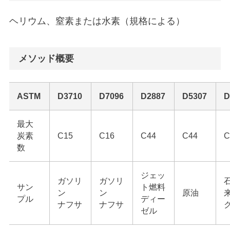
ヘリウム、窒素または水素（規格による）
メソッド概要
ASTM
D3710
D7096
D2887
D5307
D
最大
炭素
C15
C16
C44
C44
C
数
ジェッ
ガソリ
ガソリ
サン
ト燃料
ン
ン
原油
プル
ディー
ナフサ
ナフサ
ゼル