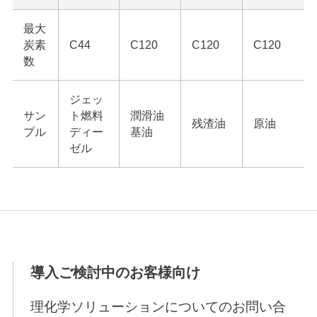
最大
炭素
C44
C120
C120
C120
数
ジェッ
サン
ト燃料
潤滑油
残渣油
原油
プル
ディー
基油
ゼル
導入ご検討中のお客様向け
理化学ソリューションについてのお問い合