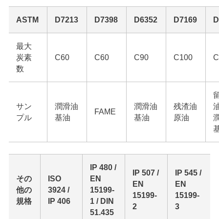
ASTM
D7213
D7398
D6352
D7169
D
最大
炭素
C60
C60
C90
C100
C
数
サン
潤滑油
潤滑油
残渣油
FAME
プル
基油
基油
原油
IP 480 /
IP 507 /
IP 545 /
その
ISO
EN
EN
EN
他の
3924 /
15199-
15199-
15199-
規格
IP 406
1 / DIN
2
3
51.435