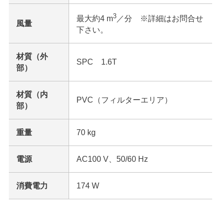
3
最大約4 m
／分 ※詳細はお問合せ
風量
下さい。
材質（外
SPC 1.6T
部）
材質（内
PVC（フィルターエリア）
部）
重量
70 kg
電源
AC100 V、50/60 Hz
消費電力
174 W