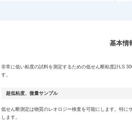
proRheo
エアーテック
GT SCIEN
大塚電子
基本情
貝瀬技研
NISSHA エフアイエス
三進金属工業
非常に低い粘度の試料を測定するための低せん断粘度計LS 3
オルガノ
す。
横河電機・横河ソリューション
超低粘度、微量サンプル
低せん断測定は物質のレオロジー検査を可能にします。特に
します。