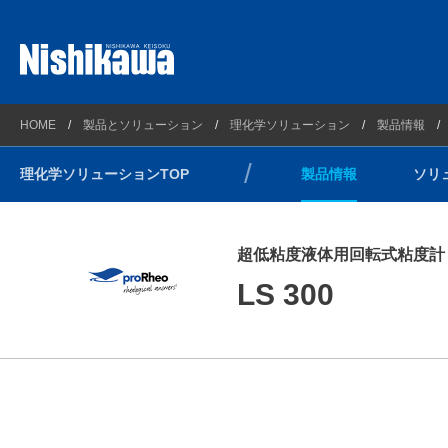
プラントソリューション
西川計測とは
製品情報
HOME
製品とソリューション
理化学ソリューション
製品情報
理化学ソリューション
会社概要
ソリュー
理化学ソリューションTOP
製品情報
ソリ
計測ソリューション
企業理念
技術情報
自動車・新エネルギーソリューション
連絡先とアクセスマップ
サポート
超低粘度液体用回転式粘度計
光/Wireless通信ソリューション
沿革
ウェビナ
LS 300
コンプライアンス方針
環境方針
健康経営