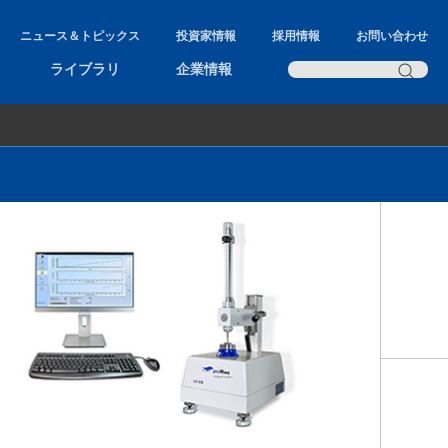
ニュース＆トピックス
投資家情報
採用情報
お問い合わせ
ライブラリ
企業情報
Rheomat R190
Rheomat R180
Rheomat R120
LS 300
Covimat