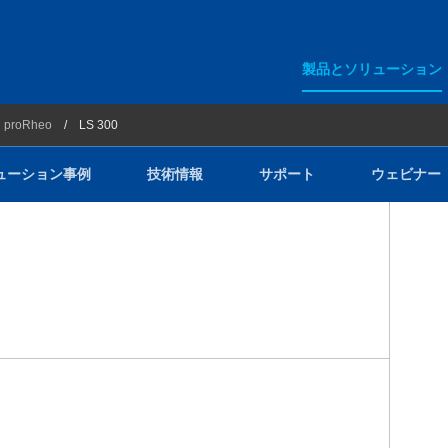
製品とソリューション
アジレント・テクノロジー
proRheo
LS 300
ション事例
ラボインフォマティクス
ューション事例
技術情報
サポート
ウェビナー
ラボソフトウェア
GERSTEL
ー
Entech Instruments
PAC
YOUNGIN Chromass
Redion IMR-MS
クリーンルームイオンモニター
荷電化粒子検出器（CAD）