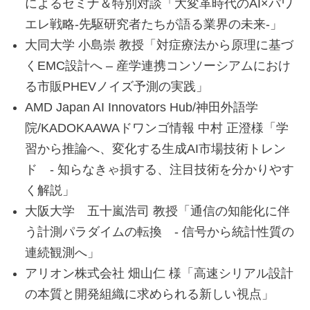
によるセミナ＆特別対談「大変革時代のAI×パワ
エレ戦略-先駆研究者たちが語る業界の未来-」
大同大学 小島崇 教授「対症療法から原理に基づ
くEMC設計へ – 産学連携コンソーシアムにおけ
る市販PHEVノイズ予測の実践」
AMD Japan AI Innovators Hub/神田外語学
院/KADOKAAWAドワンゴ情報 中村 正澄様「学
習から推論へ、変化する生成AI市場技術トレン
ド - 知らなきゃ損する、注目技術を分かりやす
く解説」
大阪大学 五十嵐浩司 教授「通信の知能化に伴
う計測パラダイムの転換 - 信号から統計性質の
連続観測へ」
アリオン株式会社 畑山仁 様「高速シリアル設計
の本質と開発組織に求められる新しい視点」